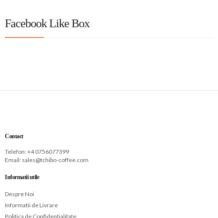
Facebook Like Box
Contact
Telefon: +
4 0756077399
Email:
sales@tchibo-coffee.com
Informatii utile
Despre Noi
Informatii de Livrare
Politica de Confidentialitate