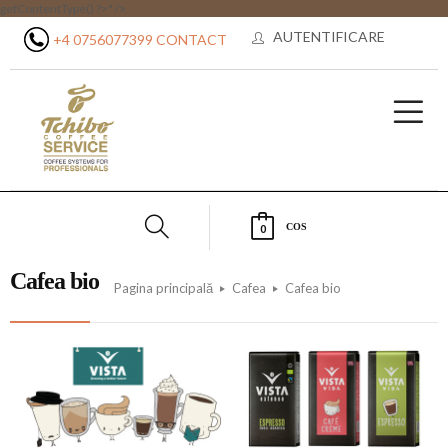
getContentType() ?>" />
AUTENTIFICARE
+4 0756077399
CONTACT
COS
0
Cafea bio
Pagina principală
Cafea
Cafea bio