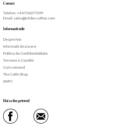
Contact
Telefon: +
4 0756077399
Email:
sales@tchibo-coffee.com
Informatii utile
Despre Noi
Informatii de Livrare
Politica de Confidentialitate
Termeni si Conditii
Cum comand
The Coffe Shop
ANPC
Hai sa fim prieteni!