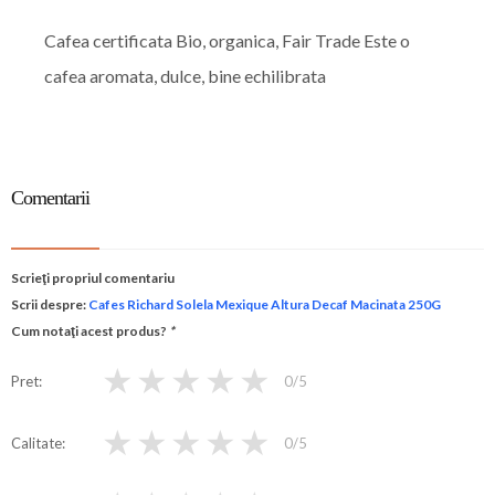
Cafea certificata Bio, organica, Fair Trade Este o
cafea aromata, dulce, bine echilibrata
Comentarii
Scrieţi propriul comentariu
Scrii despre:
Cafes Richard Solela Mexique Altura Decaf Macinata 250G
Cum notaţi acest produs?
*
★
★
★
★
★
Pret
0
/5
★
★
★
★
★
Calitate
0
/5