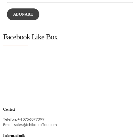
ABONARE
Facebook Like Box
Contact
Telefon: +
4 0756077399
Email:
sales@tchibo-coffee.com
Informatii utile