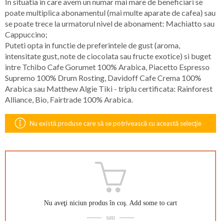
In situatia in care avem un numar mai mare de beneficiari se
poate multiplica abonamentul (mai multe aparate de cafea) sau
se poate trece la urmatorul nivel de abonament: Machiatto sau
Cappuccino;
Puteti opta in functie de preferintele de gust (aroma,
intensitate gust, note de ciocolata sau fructe exotice) si buget
intre Tchibo Cafe Gorumet 100% Arabica, Piacetto Espresso
Supremo 100% Drum Rosting, Davidoff Cafe Crema 100%
Arabica sau Matthew Algie Tiki - triplu certificata: Rainforest
Alliance, Bio, Fairtrade 100% Arabica.
Nu există produse care să se potrivească cu această selecţie
Nu aveţi niciun produs în coş.
Add some to cart
sau