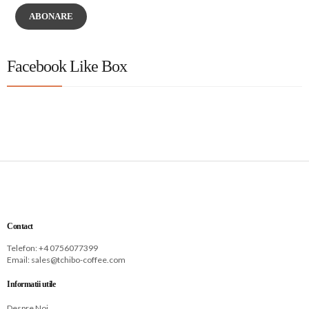
ABONARE
Facebook Like Box
Contact
Telefon: +
4 0756077399
Email:
sales@tchibo-coffee.com
Informatii utile
Despre Noi