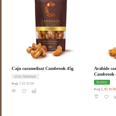
Caju caramelizat Cambrook 45g
Arahide car
Cambrook 
STOC TERMINAT
ÎN STOC
7,62 RON
Preţ:
5,45 RO
Preţ: