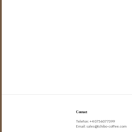
Contact
Telefon: +
4 0756077399
Email:
sales@tchibo-coffee.com