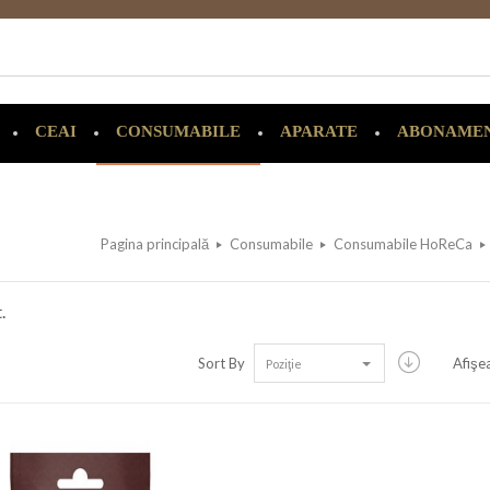
CEAI
CONSUMABILE
APARATE
ABONAME
Pagina principală
Consumabile
Consumabile HoReCa
.
Sort By
Afişe
Poziţie