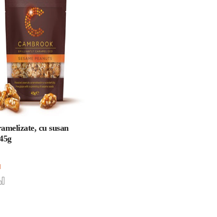
amelizate, cu susan
45g
N