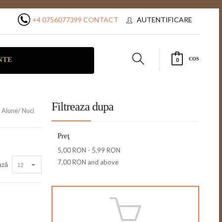
+4 0756077399
CONTACT
AUTENTIFICARE
NTE
COS
0
Filtreaza dupa
Alune/ Nuci
Preţ
5,00 RON
-
5,99 RON
7,00 RON
and above
ază
12