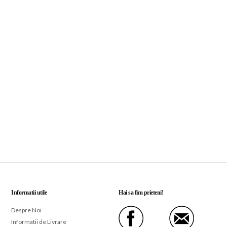
Informatii utile
Hai sa fim prieteni!
Despre Noi
Informatii de Livrare