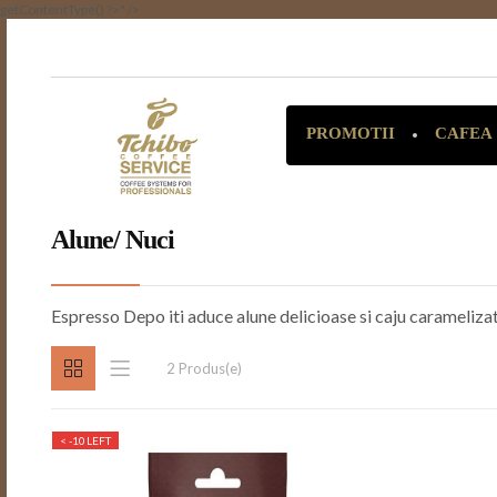
getContentType() ?>" />
CAFEA
PROMOTII
Alune/ Nuci
Espresso Depo iti aduce alune delicioase si caju caramelizat
2 Produs(e)
< -10
LEFT