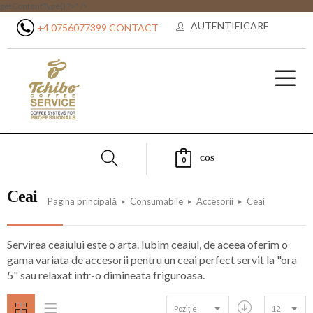
getContentType() ?>" />
AUTENTIFICARE
+4 0756077399
CONTACT
COS
0
Ceai
Pagina principală
Consumabile
Accesorii
Ceai
Servirea ceaiului este o arta. Iubim ceaiul, de aceea oferim o
gama variata de accesorii pentru un ceai perfect servit la "ora
5" sau relaxat intr-o dimineata friguroasa.
Poziţie
12