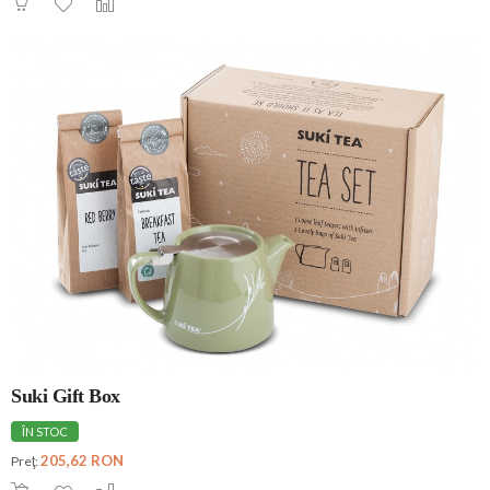
Suki Gift Box
ÎN STOC
205,62 RON
Preţ: