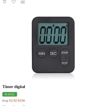
Timer digital
ÎN STOC
41,92 RON
Preţ: