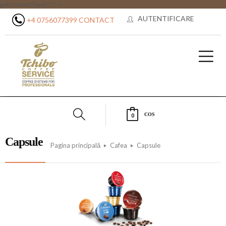
getContentType() ?>" />
AUTENTIFICARE
+4 0756077399
CONTACT
COS
0
Capsule
Pagina principală
Cafea
Capsule