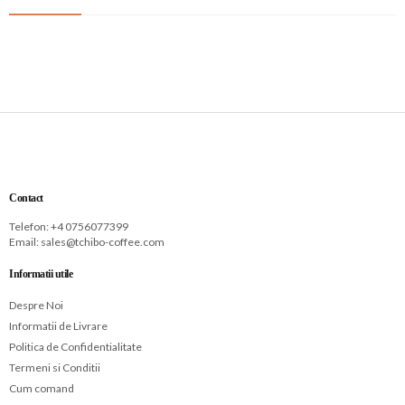
Contact
Telefon: +
4 0756077399
Email:
sales@tchibo-coffee.com
Informatii utile
Despre Noi
Informatii de Livrare
Politica de Confidentialitate
Termeni si Conditii
Cum comand