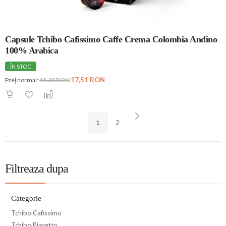
Capsule Tchibo Cafissimo Caffe Crema Colombia Andino
100% Arabica
ÎN STOC
17,51 RON
Preţ normal:
18,38 RON
1
2
Filtreaza dupa
Categorie
Tchibo Cafissimo
Tchibo Piacetto