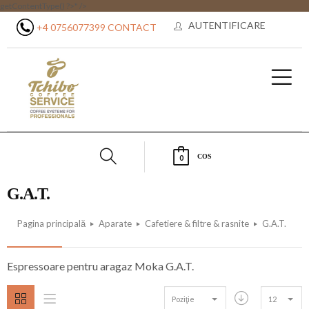
getContentType() ?>" />
AUTENTIFICARE
+4 0756077399
CONTACT
COS
0
G.A.T.
Pagina principală
Aparate
Cafetiere & filtre & rasnite
G.A.T.
Espressoare pentru aragaz Moka G.A.T.
Poziţie
12