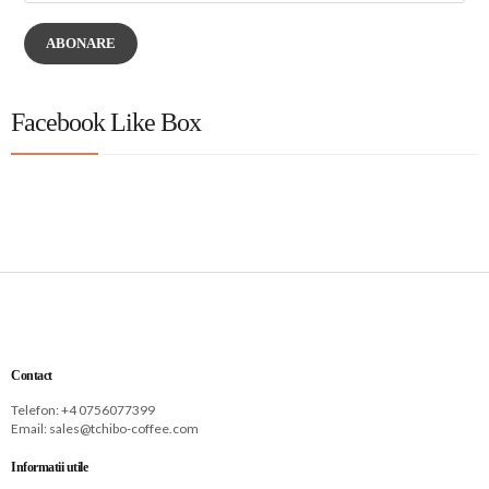
ABONARE
Facebook Like Box
Contact
Telefon: +
4 0756077399
Email:
sales@tchibo-coffee.com
Informatii utile