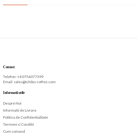
Contact
Telefon: +
4 0756077399
Email:
sales@tchibo-coffee.com
Informatii utile
Despre Noi
Informatii de Livrare
Politica de Confidentialitate
Termeni si Conditii
Cum comand