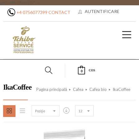
getContentType() ?>" />
AUTENTIFICARE
+4 0756077399
CONTACT
COS
0
IkaCoffee
Pagina principală
Cafea
Cafea bio
IkaCoffee
Poziţie
12