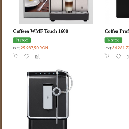
Coffeea WMF Touch 1600
Coffea Prof
ÎN STOC
ÎN STOC
25.987,50 RON
34.261,
Preţ:
Preţ: