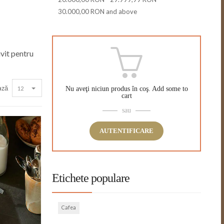
30.000,00 RON
and above
ivit pentru
ază
12
Nu aveţi niciun produs în coş.
Add some to
cart
sau
AUTENTIFICARE
Etichete populare
Cafea