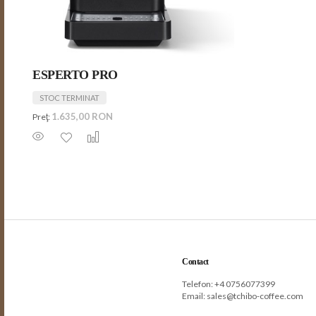
ESPERTO PRO
STOC TERMINAT
1.635,00 RON
Preţ:
Contact
Telefon: +
4 0756077399
Email:
sales@tchibo-coffee.com