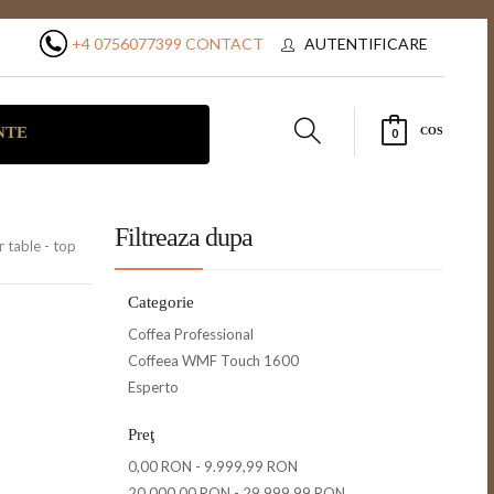
+4 0756077399
CONTACT
AUTENTIFICARE
NTE
COS
0
Filtreaza dupa
 table - top
Categorie
Coffea Professional
Coffeea WMF Touch 1600
Esperto
Preţ
0,00 RON
-
9.999,99 RON
20.000,00 RON
-
29.999,99 RON