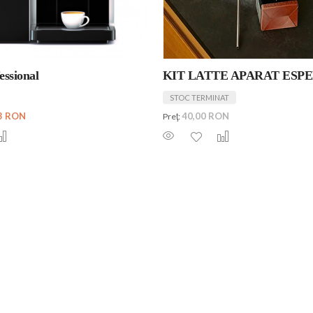
essional
KIT LATTE APARAT ESP
STOC TERMINAT
73 RON
40,00 RON
Preţ: