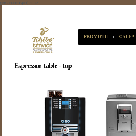
getContentType() ?>" />
CAFEA
PROMOTII
Espressor table - top