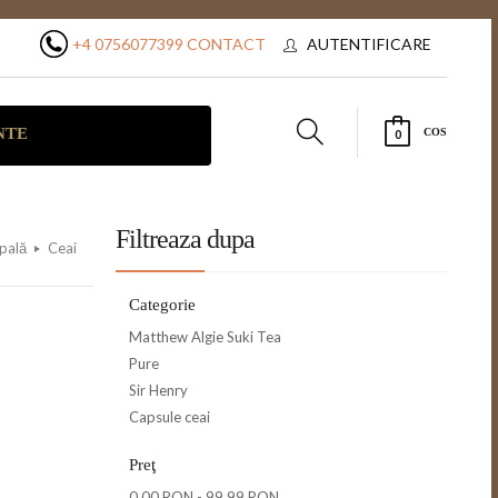
+4 0756077399
CONTACT
AUTENTIFICARE
NTE
COS
0
Filtreaza dupa
ipală
Ceai
Categorie
Matthew Algie Suki Tea
Pure
Sir Henry
Capsule ceai
Preţ
0,00 RON
-
99,99 RON