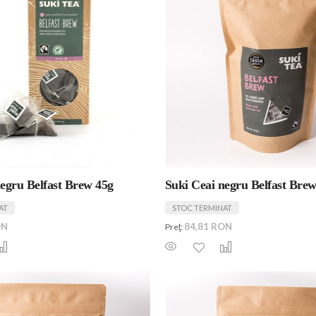
negru Belfast Brew 45g
Suki Ceai negru Belfast Bre
AT
STOC TERMINAT
ON
84,81 RON
Preţ: