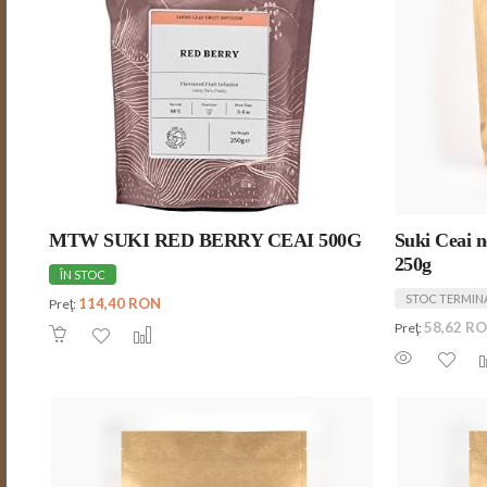
MTW SUKI RED BERRY CEAI 500G
Suki Ceai n
250g
ÎN STOC
STOC TERMIN
114,40 RON
Preţ:
58,62 R
Preţ: