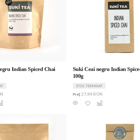
egru Indian Spiced Chai
Suki Ceai negru Indian Spic
100g
AT
STOC TERMINAT
ON
27,84 RON
Preţ: