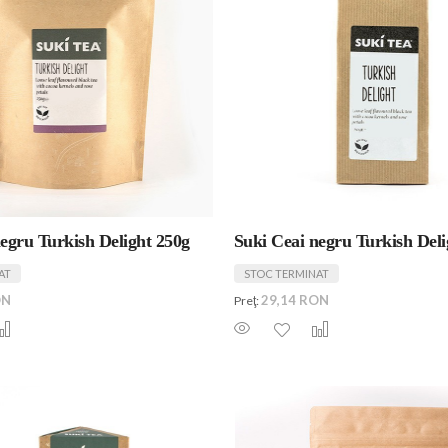
egru Turkish Delight 250g
Suki Ceai negru Turkish Deli
AT
STOC TERMINAT
ON
29,14 RON
Preţ: