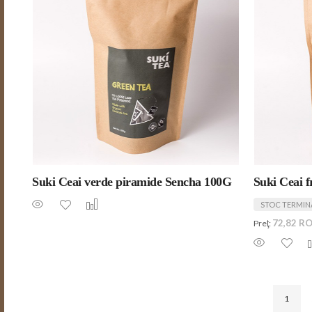
Suki Ceai verde piramide Sencha 100G
Suki Ceai f
STOC TERMIN
72,82 R
Preţ:
1