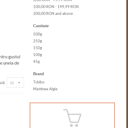
100,00 RON
-
199,99 RON
200,00 RON
and above
Cantitate
500g
250g
150g
100g
ntru gustul
45g
re uneia de
Brand
Tchibo
ază
12
Matthew Algie