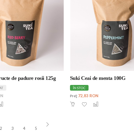
ructe de padure rosii 125g
Suki Ceai de menta 100G
AT
ÎN STOC
ON
72,83 RON
Preţ:
2
3
4
5