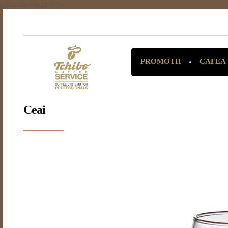
getContentType() ?>" />
CAFEA
PROMOTII
Ceai