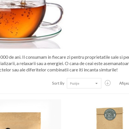
5000 de ani. Il consumam in fiecare zi pentru proprietatile sale si pe
ializarii, a relaxarii sau a energiei. O cana de ceai este asemanatoa
ctelor sau ale diferitelor combinatii care iti incanta simturile!
Sort By
Afişe
Poziţie