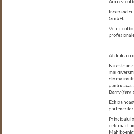
Am revolutio
Incepand cu 
GmbH.
Vom continua
profesionale
Al doilea co
Nu este un c
mai diversif
din mai mult
pentru acasa
Barry (fara a
Echipa noastr
partenerilor 
Principalul 
cele mai bun
Mahlkoenig, 