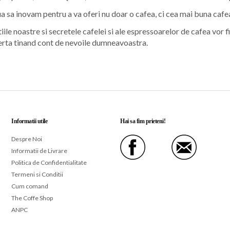
 sa inovam pentru a va oferi nu doar o cafea, ci cea mai buna cafe
iile noastre si secretele cafelei si ale espressoarelor de cafea vor f
erta tinand cont de nevoile dumneavoastra.
Informatii utile
Hai sa fim prieteni!
Despre Noi
Informatii de Livrare
Politica de Confidentialitate
Termeni si Conditii
Cum comand
The Coffe Shop
ANPC