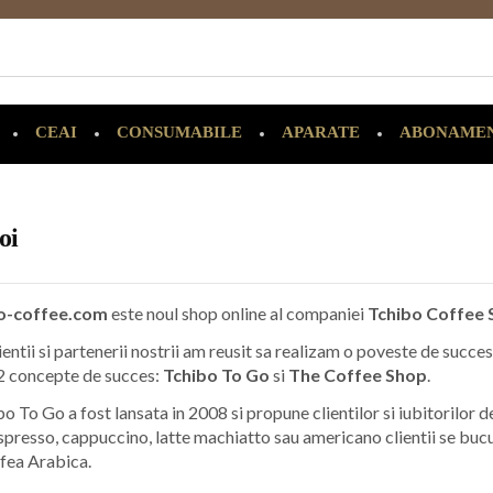
CEAI
CONSUMABILE
APARATE
ABONAME
oi
o-coffee.com
este
noul shop online al companiei
Tchibo Coffee 
lientii si partenerii nostrii am reusit sa realizam o poveste de succe
 2 concepte de succes:
Tchibo To Go
si
The Coffee Shop
.
o To Go a fost lansata in 2008 si propune clientilor si iubitorilor d
presso, cappuccino, latte machiatto sau americano clientii se bucu
fea Arabica.