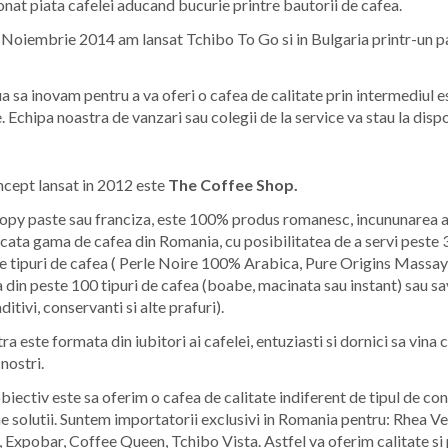
nat piata cafelei aducand bucurie printre bautorii de cafea.
Noiembrie 2014 am lansat Tchibo To Go si in Bulgaria printr-un pa
 sa inovam pentru a va oferi o cafea de calitate prin intermediul 
. Echipa noastra de vanzari sau colegii de la service va stau la disp
ncept lansat in 2012 este
The Coffee Shop.
opy paste sau franciza, este 100% produs romanesc, incununarea a p
icata gama de cafea din Romania, cu posibilitatea de a servi peste 35 
e tipuri de cafea ( Perle Noire 100% Arabica, Pure Origins Massay
 din peste 100 tipuri de cafea (boabe, macinata sau instant) sau sa
ditivi, conservanti si alte prafuri).
a este formata din iubitori ai cafelei, entuziasti si dornici sa vina c
nostri.
obiectiv este sa oferim o cafea de calitate indiferent de tipul de c
e solutii. Suntem importatorii exclusivi in Romania pentru: Rhea Ve
Expobar, Coffee Queen, Tchibo Vista. Astfel va oferim calitate si 