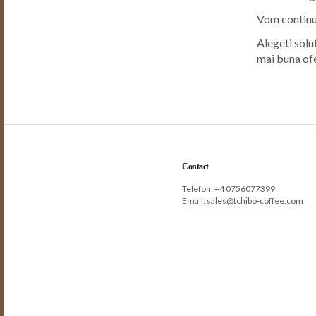
Vom continua
Alegeti solut
mai buna of
Contact
Telefon: +
4 0756077399
Email:
sales@tchibo-coffee.com