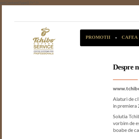
getContentType() ?>" />
CAFEA
PROMOTII
Despre n
www.tchib
Alaturi de c
in premiera
Solutia Tchib
vorbim de es
boabe de ca