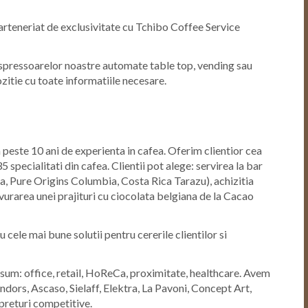
rteneriat de exclusivitate cu Tchibo Coffee Service
espressoarelor noastre automate table top, vending sau
ozitie cu toate informatiile necesare.
este 10 ani de experienta in cafea. Oferim clientior cea
specialitati din cafea. Clientii pot alege: servirea la bar
a, Pure Origins Columbia, Costa Rica Tarazu), achizitia
vurarea unei prajituri cu ciocolata belgiana de la Cacao
u cele mai bune solutii pentru cererile clientilor si
onsum: office, retail, HoReCa, proximitate, healthcare. Avem
ndors, Ascaso, Sielaff, Elektra, La Pavoni, Concept Art,
preturi competitive.