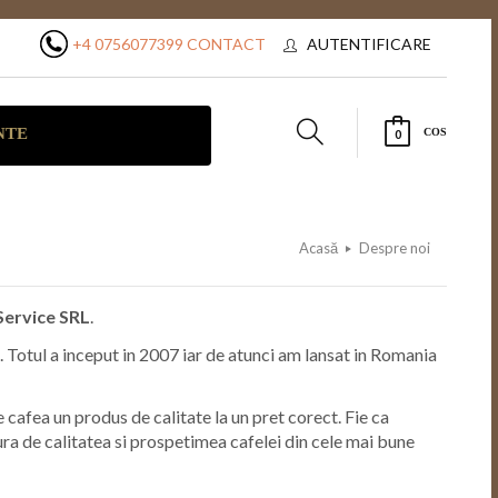
+4 0756077399
CONTACT
AUTENTIFICARE
NTE
COS
0
Acasă
Despre noi
Service SRL
.
s. Totul a inceput in 2007 iar de atunci am lansat in Romania
e cafea un produs de calitate la un pret corect. Fie ca
ra de calitatea si prospetimea cafelei din cele mai bune