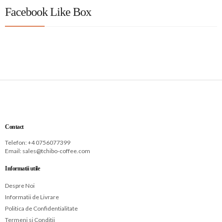
Facebook Like Box
Contact
Telefon: +
4 0756077399
Email:
sales@tchibo-coffee.com
Informatii utile
Despre Noi
Informatii de Livrare
Politica de Confidentialitate
Termeni si Conditii