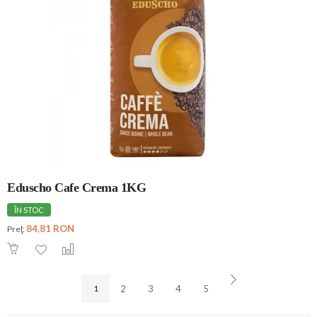
Eduscho Cafe Crema 1KG
ÎN STOC
84,81 RON
Preţ:
1
2
3
4
5