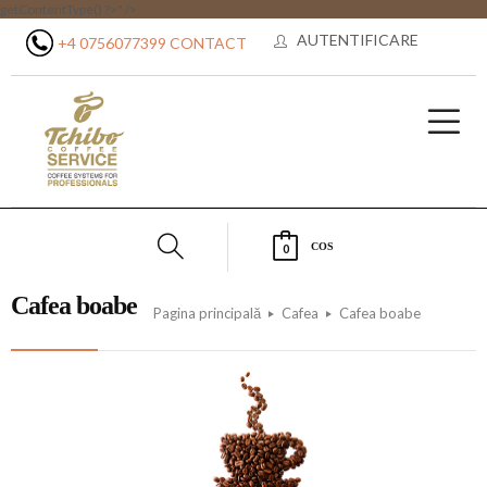
getContentType() ?>" />
AUTENTIFICARE
+4 0756077399
CONTACT
COS
0
Cafea boabe
Pagina principală
Cafea
Cafea boabe