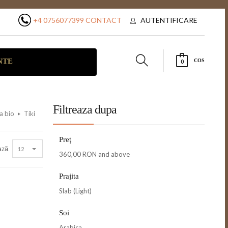
+4 0756077399
CONTACT
AUTENTIFICARE
NTE
COS
0
Filtreaza dupa
a bio
Tiki
Preţ
ază
12
360,00 RON
and above
Prajita
Slab (Light)
Soi
Arabica