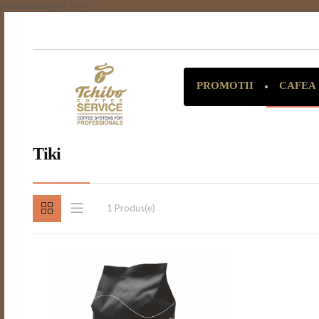
getContentType() ?>" />
CAFEA
PROMOTII
Tiki
1 Produs(e)