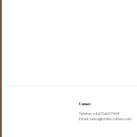
Contact
Telefon: +
4 0756077399
Email:
sales@tchibo-coffee.com