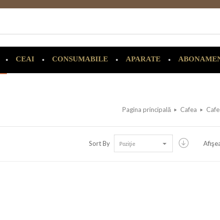
CEAI
CONSUMABILE
APARATE
ABONAME
Pagina principală
Cafea
Cafe
Sort By
Afişe
Poziţie