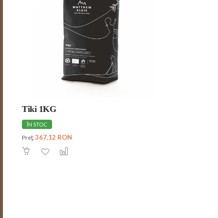
Tiki 1KG
ÎN STOC
367,12 RON
Preţ: