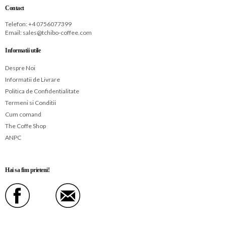
Contact
Telefon: +
4 0756077399
Email:
sales@tchibo-coffee.com
Informatii utile
Despre Noi
Informatii de Livrare
Politica de Confidentialitate
Termeni si Conditii
Cum comand
The Coffe Shop
ANPC
Hai sa fim prieteni!