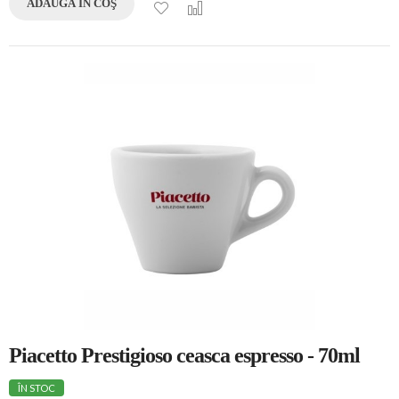
ADAUGĂ ÎN COŞ
Piacetto Prestigioso ceasca espresso - 70ml
ÎN STOC