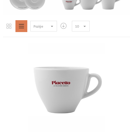
Poziţie
10