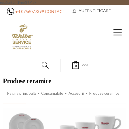
getContentType() ?>" />
AUTENTIFICARE
+4 0756077399
CONTACT
COS
0
Produse ceramice
Pagina principală
Consumabile
Accesorii
Produse ceramice