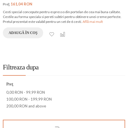
161,04 RON
Preţ:
Cesti special concepute pentru espresso din portelan de cea mai buna calitate.
Cestile au forma speciala si pereti subtiri pentru obtinere unei creme perfecte.
Pretul prezentat este valabil pentru un set de 6 cesti.
Află mai mult
ADAUGĂ ÎN COŞ
Filtreaza dupa
Preţ
0,00 RON
-
99,99 RON
100,00 RON
-
199,99 RON
200,00 RON
and above