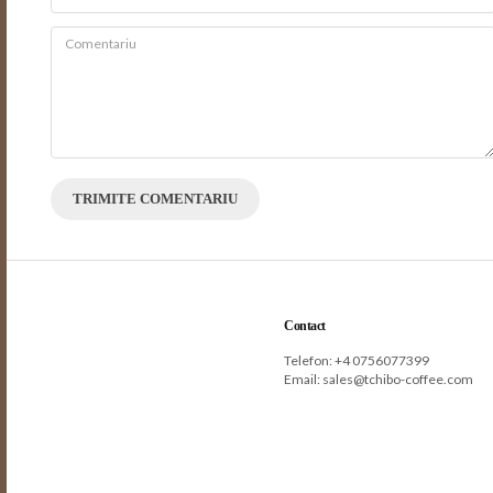
TRIMITE COMENTARIU
Contact
Telefon: +
4 0756077399
Email:
sales@tchibo-coffee.com