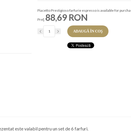
Piacetto Prestigioso farfurie espresso is available for purch
88,69 RON
Preţ:
ADAUGĂ ÎN COŞ
zentat este valabil pentru un set de 6 farfuri.