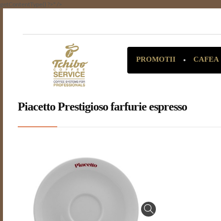
getContentType() ?>" />
CAFEA
PROMOTII
Piacetto Prestigioso farfurie espresso