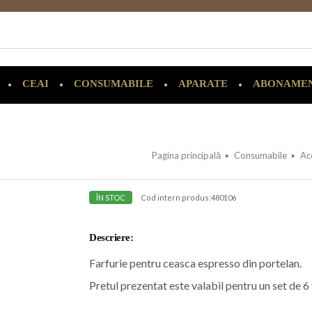
CEAI
CONSUMABILE
APARATE
ABONAME
Pagina principală
Consumabile
Ac
ÎN STOC
Cod intern produs:
480106
Descriere:
Farfurie pentru ceasca espresso din portelan.
Pretul prezentat este valabil pentru un set de 6 