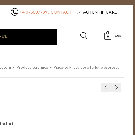
+4 0756077399
CONTACT
AUTENTIFICARE
NTE
COS
0
cesorii
Produse ceramice
Piacetto Prestigioso farfurie espresso
farfuri.