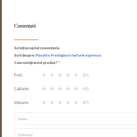
Comentarii
Scrieţi propriul comentariu
Scrii despre:
Piacetto Prestigioso farfurie espresso
Cum notaţi acest produs?
*
★
★
★
★
★
Pret
0
/5
★
★
★
★
★
Calitate
0
/5
★
★
★
★
★
Valoare
0
/5