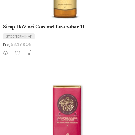
Sirop DaVinci Caramel fara zahar 1L
STOC TERMINAT
53,19 RON
Preţ: