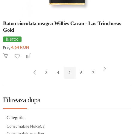
Baton ciocolata neagra Willies Cacao - Las Trincheras
Gold
ÎN STOC
4,64 RON
Preţ:
3
4
5
6
7
Filtreaza dupa
Categorie
Consumabile HoReCa
Consumabile vending