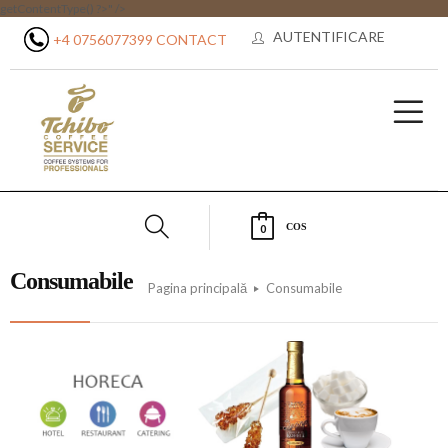
getContentType() ?>" />
AUTENTIFICARE
+4 0756077399
CONTACT
COS
0
Consumabile
Pagina principală
Consumabile