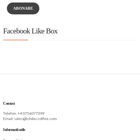
ABONARE
Facebook Like Box
Contact
Telefon: +
4 0756077399
Email:
sales@tchibo-coffee.com
Informatii utile