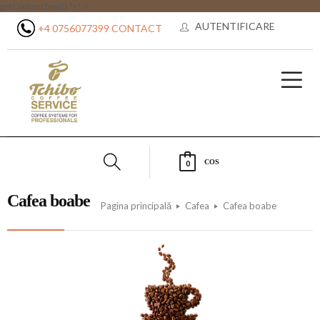
getContentType() ?>" />
AUTENTIFICARE
+4 0756077399
CONTACT
COS
0
Cafea boabe
Pagina principală
Cafea
Cafea boabe