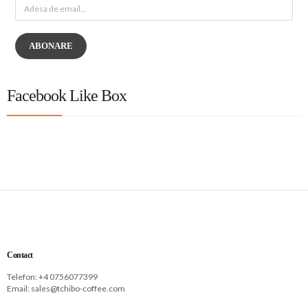
ABONARE
Facebook Like Box
Contact
Telefon: +
4 0756077399
Email:
sales@tchibo-coffee.com