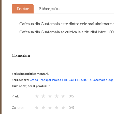
Descriere
Etichete produse
Cafeaua din Guatemala este dintre cele mai uimitoare c
Cafeaua din Guatemala se cultiva la altitudini intre 130
Comentarii
Scrieţi propriul comentariu
Scrii despre:
Cafea Proaspat Prajita THE COFFEE SHOP Guatemala 500g
Cum notaţi acest produs?
*
★
★
★
★
★
Pret
0
/5
★
★
★
★
★
Calitate
0
/5