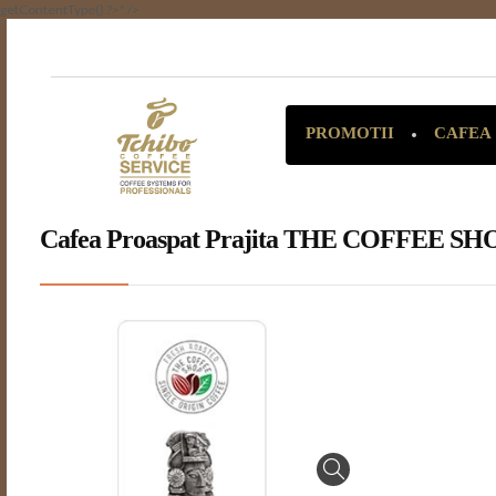
getContentType() ?>" />
CAFEA
PROMOTII
Cafea Proaspat Prajita THE COFFEE SHO