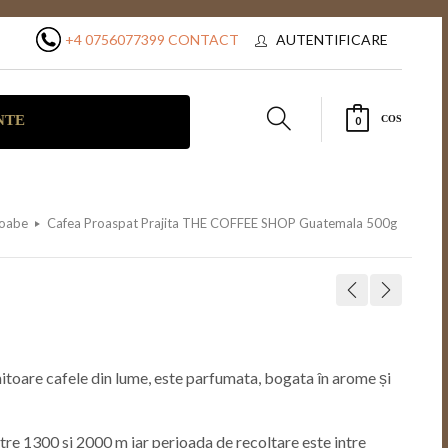
+4 0756077399
CONTACT
AUTENTIFICARE
NTE
COS
0
boabe
Cafea Proaspat Prajita THE COFFEE SHOP Guatemala 500g
itoare cafele din lume, este parfumata, bogata în arome și
ntre 1300 si 2000 m iar perioada de recoltare este intre