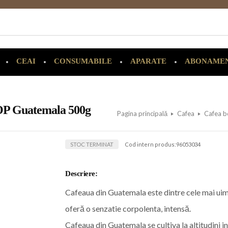
CEAI
CONSUMABILE
APARATE
ABONAME
P Guatemala 500g
Pagina principală
Cafea
Cafea 
STOC TERMINAT
Cod intern produs:
96053034
Descriere:
Cafeaua din Guatemala este dintre cele mai uim
oferă o senzatie corpolenta, intensă.
Cafeaua din Guatemala se cultiva la altitudini i