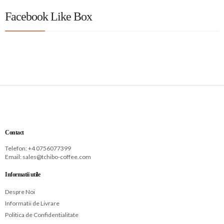
Facebook Like Box
Contact
Telefon: +
4 0756077399
Email:
sales@tchibo-coffee.com
Informatii utile
Despre Noi
Informatii de Livrare
Politica de Confidentialitate