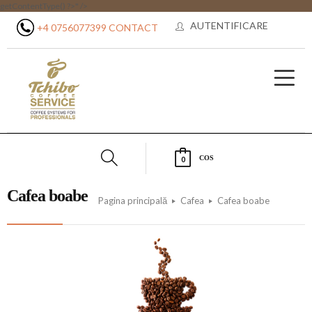
getContentType() ?>" />
AUTENTIFICARE
+4 0756077399
CONTACT
COS
0
Cafea boabe
Pagina principală
Cafea
Cafea boabe