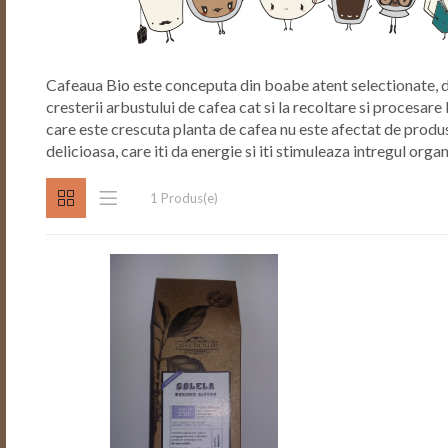
Cafeaua Bio este conceputa din boabe atent selectionate, de
cresterii arbustului de cafea cat si la recoltare si procesa
care este crescuta planta de cafea nu este afectat de produs
delicioasa, care iti da energie si iti stimuleaza intregul orga
1 Produs(e)