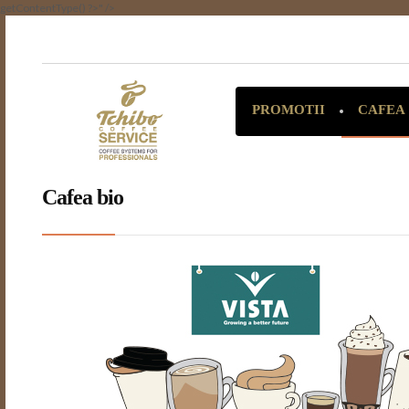
getContentType() ?>" />
CAFEA
PROMOTII
Cafea bio