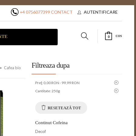
+4 0756077399
CONTACT
AUTENTIFICARE
NTE
COS
0
Filtreaza dupa
Cafea bio
Preţ:
0,00 RON - 99,99 RON
Cantitate:
250g
RESETEAZĂ TOT
Continut Cofeina
Decof