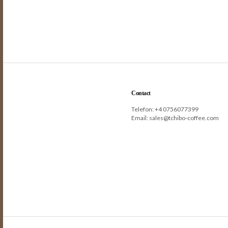
Contact
Telefon: +
4 0756077399
Email:
sales@tchibo-coffee.com