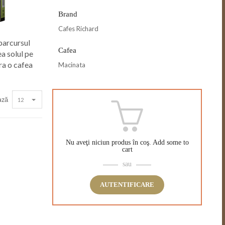
Brand
Cafes Richard
parcursul
Cafea
a solul pe
ra o cafea
Macinata
ază
12
Nu aveţi niciun produs în coş.
Add some to
cart
sau
AUTENTIFICARE