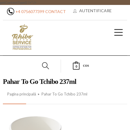
getContentType() ?>" />
AUTENTIFICARE
+4 0756077399
CONTACT
COS
0
Pahar To Go Tchibo 237ml
Pagina principală
Pahar To Go Tchibo 237ml