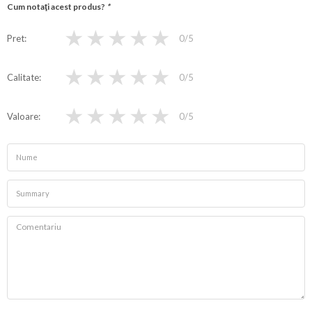
Cum notaţi acest produs?
*
★
★
★
★
★
Pret
0
/5
★
★
★
★
★
Calitate
0
/5
★
★
★
★
★
Valoare
0
/5