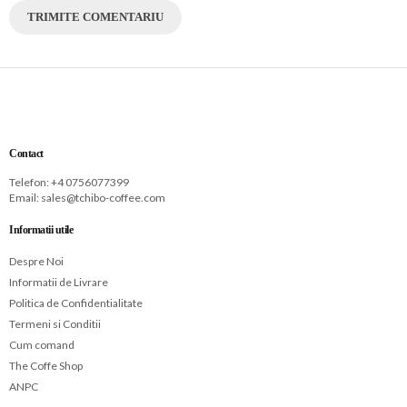
TRIMITE COMENTARIU
Contact
Telefon: +
4 0756077399
Email:
sales@tchibo-coffee.com
Informatii utile
Despre Noi
Informatii de Livrare
Politica de Confidentialitate
Termeni si Conditii
Cum comand
The Coffe Shop
ANPC