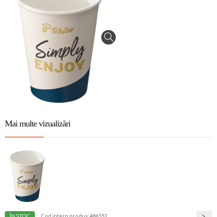
Mai multe vizualizări
ÎN STOC
Cod intern produs:
486552