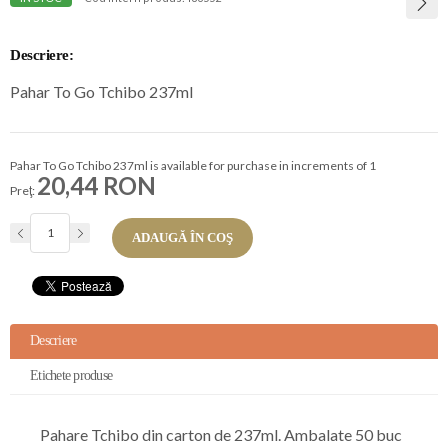
Descriere:
Pahar To Go Tchibo 237ml
Pahar To Go Tchibo 237ml is available for purchase in increments of 1
20,44 RON
Preţ:
ADAUGĂ ÎN COŞ
Descriere
Etichete produse
Pahare Tchibo din carton de 237ml. Ambalate 50 buc