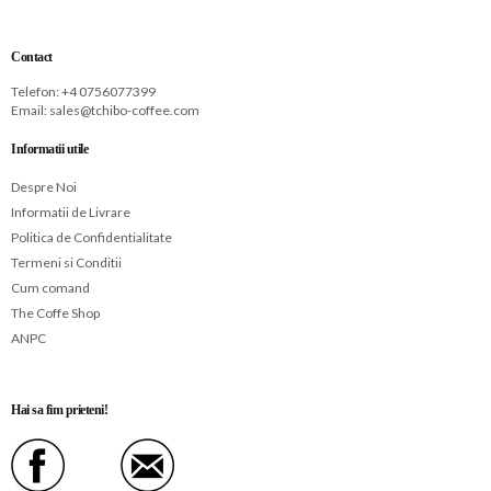
Contact
Telefon: +
4 0756077399
Email:
sales@tchibo-coffee.com
Informatii utile
Despre Noi
Informatii de Livrare
Politica de Confidentialitate
Termeni si Conditii
Cum comand
The Coffe Shop
ANPC
Hai sa fim prieteni!