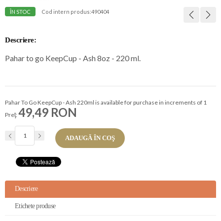
ÎN STOC
Cod intern produs:
490404
Descriere:
Pahar to go KeepCup - Ash 8oz - 220 ml.
Pahar To Go KeepCup - Ash 220ml is available for purchase in increments of 1
49,49 RON
Preţ:
ADAUGĂ ÎN COŞ
Descriere
Etichete produse