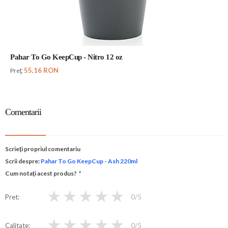
Pahar To Go KeepCup - Nitro 12 oz
55,16 RON
Preţ:
Comentarii
Scrieţi propriul comentariu
Scrii despre:
Pahar To Go KeepCup - Ash 220ml
Cum notaţi acest produs?
*
★
★
★
★
★
Pret
0
/5
★
★
★
★
★
Calitate
0
/5