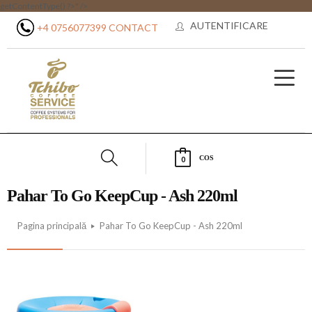
getContentType() ?>" />
AUTENTIFICARE
+4 0756077399
CONTACT
COS
0
Pahar To Go KeepCup - Ash 220ml
Pagina principală
Pahar To Go KeepCup - Ash 220ml