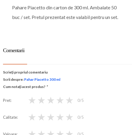
Pahare Piacetto din carton de 300 ml. Ambalate 50
buc / set. Pretul prezentat este valabil pentru un set.
Comentarii
Scrieţi propriul comentariu
Scrii despre:
Pahar Piacetto 300 ml
Cum notaţi acest produs?
*
★
★
★
★
★
Pret
0
/5
★
★
★
★
★
Calitate
0
/5
★
★
★
★
★
Valoare
0
/5