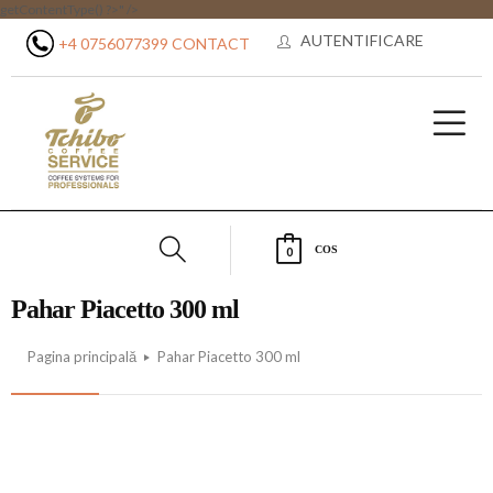
getContentType() ?>" />
AUTENTIFICARE
+4 0756077399
CONTACT
COS
0
Pahar Piacetto 300 ml
Pagina principală
Pahar Piacetto 300 ml