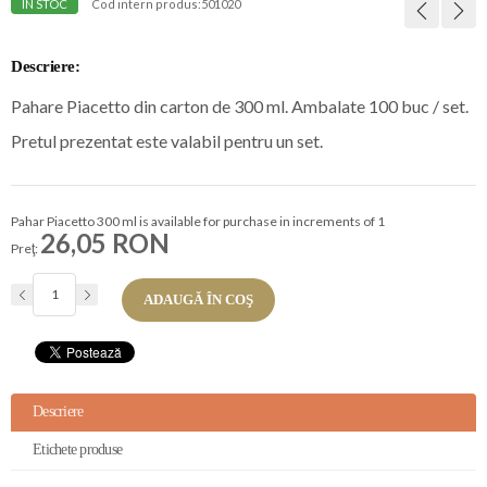
ÎN STOC
Cod intern produs:
501020
Descriere:
Pahare Piacetto din carton de 300 ml. Ambalate 100 buc / set.
Pretul prezentat este valabil pentru un set.
Pahar Piacetto 300 ml is available for purchase in increments of 1
26,05 RON
Preţ:
ADAUGĂ ÎN COŞ
Descriere
Etichete produse