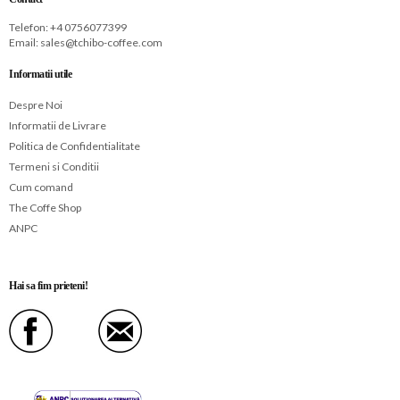
Telefon: +
4 0756077399
Email:
sales@tchibo-coffee.com
Informatii utile
Despre Noi
Informatii de Livrare
Politica de Confidentialitate
Termeni si Conditii
Cum comand
The Coffe Shop
ANPC
Hai sa fim prieteni!