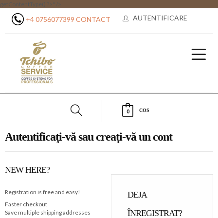
getContentType() ?>" />
AUTENTIFICARE
+4 0756077399
CONTACT
COS
0
Autentificaţi-vă sau creaţi-vă un cont
NEW HERE?
Registration is free and easy!
DEJA
Faster checkout
ÎNREGISTRAT?
Save multiple shipping addresses