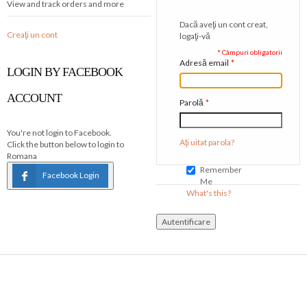
View and track orders and more
Dacă aveţi un cont creat,
Creaţi un cont
logaţi-vă
* Câmpuri obligatorii
Adresă email
*
LOGIN BY FACEBOOK
ACCOUNT
Parolă
*
You're not login to Facebook.
Aţi uitat parola?
Click the button below to login to
Romana
Remember
Facebook Login
Me
What's this?
Autentificare