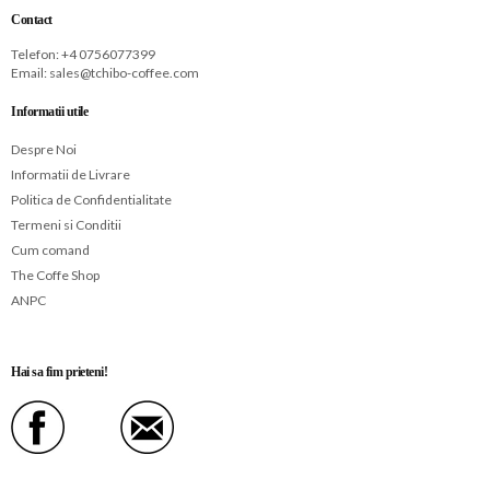
Contact
Telefon: +
4 0756077399
Email:
sales@tchibo-coffee.com
Informatii utile
Despre Noi
Informatii de Livrare
Politica de Confidentialitate
Termeni si Conditii
Cum comand
The Coffe Shop
ANPC
Hai sa fim prieteni!