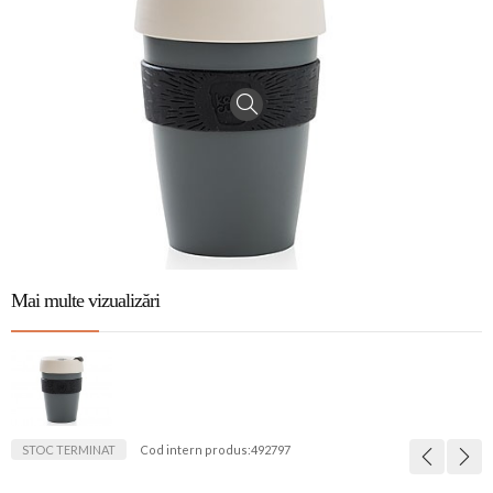
Mai multe vizualizări
STOC TERMINAT
Cod intern produs:
492797