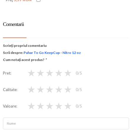
Comentarii
Scrieţi propriul comentariu
Scrii despre:
Pahar To Go KeepCup - Nitro 12 oz
Cum notaţi acest produs?
*
★
★
★
★
★
Pret
0
/5
★
★
★
★
★
Calitate
0
/5
★
★
★
★
★
Valoare
0
/5