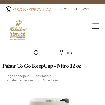
getContentType() ?>" />
AUTENTIFICARE
+4 0756077399
CONTACT
COS
0
Pahar To Go KeepCup - Nitro 12 oz
Pagina principală
Consumabile
Pahar To Go KeepCup - Nitro 12 oz