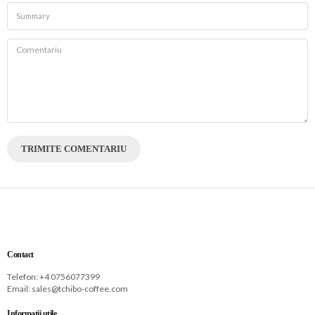
TRIMITE COMENTARIU
Contact
Telefon: +
4 0756077399
Email:
sales@tchibo-coffee.com
Informatii utile