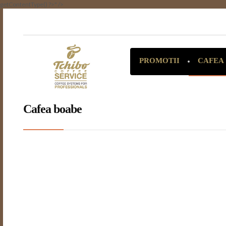
getContentType() ?>" />
CAFEA
PROMOTII
Cafea boabe