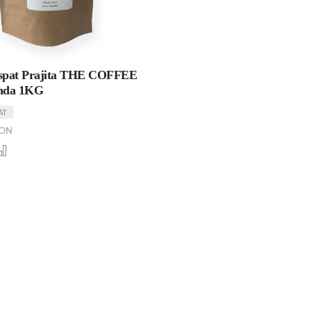
aspat Prajita THE COFFEE
nda 1KG
AT
RON