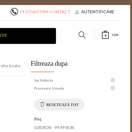
+4 0756077399
CONTACT
AUTENTIFICARE
NTE
COS
0
Filtreaza dupa
Cafea boabe
Soi:
Robusta
Procesare:
Umeda
RESETEAZĂ TOT
Preţ
0,00 RON
-
99,99 RON