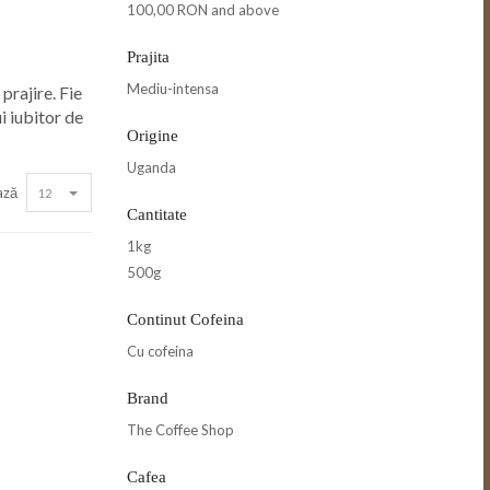
100,00 RON
and above
Prajita
Mediu-intensa
prajire. Fie
i iubitor de
Origine
Uganda
ază
12
Cantitate
1kg
500g
Continut Cofeina
Cu cofeina
Brand
The Coffee Shop
Cafea