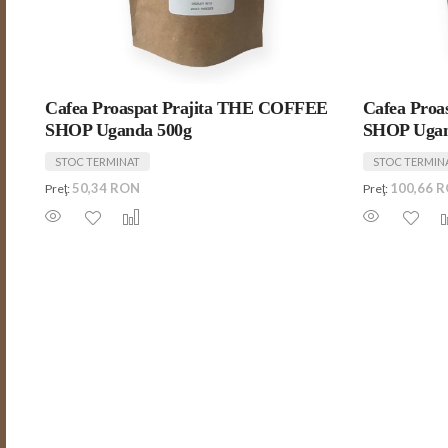
Cafea Proaspat Prajita THE COFFEE
Cafea Pro
SHOP Uganda 500g
SHOP Uga
STOC TERMINAT
STOC TERMIN
50,34 RON
100,66 
Preţ:
Preţ: