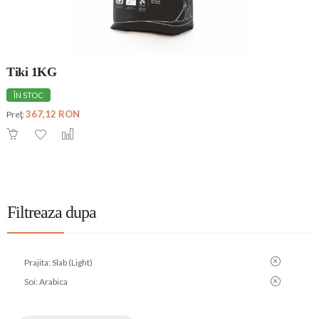
Tiki 1KG
ÎN STOC
367,12 RON
Preţ:
Filtreaza dupa
Prajita:
Slab (Light)
Soi:
Arabica