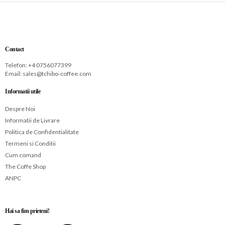
Contact
Telefon: +
4 0756077399
Email:
sales@tchibo-coffee.com
Informatii utile
Despre Noi
Informatii de Livrare
Politica de Confidentialitate
Termeni si Conditii
Cum comand
The Coffe Shop
ANPC
Hai sa fim prieteni!