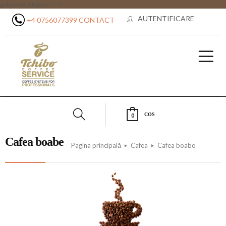
getContentType() ?>" />
AUTENTIFICARE
+4 0756077399
CONTACT
COS
0
Cafea boabe
Pagina principală
Cafea
Cafea boabe