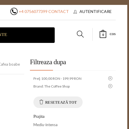
+4 0756077399
CONTACT
AUTENTIFICARE
NTE
COS
0
Filtreaza dupa
Cafea boabe
Preţ:
100,00 RON - 199,99 RON
Brand:
The Coffee Shop
RESETEAZĂ TOT
Prajita
Mediu-intensa