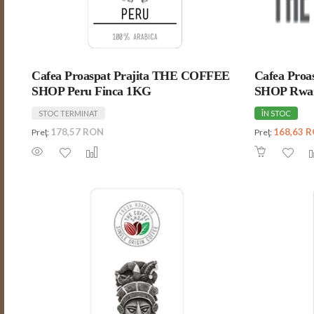
Cafea Proaspat Prajita THE COFFEE
Cafea Pro
SHOP Peru Finca 1KG
SHOP Rwa
STOC TERMINAT
ÎN STOC
178,57 RON
168,63 
Preţ:
Preţ: