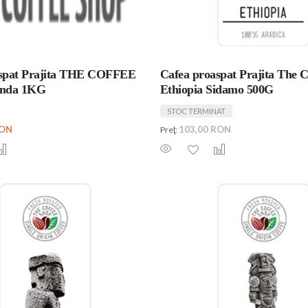
aspat Prajita THE COFFEE
Cafea proaspat Prajita The 
nda 1KG
Ethiopia Sidamo 500G
STOC TERMINAT
RON
103,00 RON
Preţ: