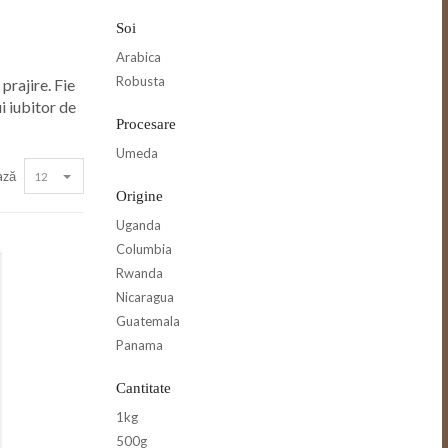
Soi
Arabica
Robusta
prajire. Fie
i iubitor de
Procesare
Umeda
ază
12
Origine
Uganda
Columbia
Rwanda
Nicaragua
Guatemala
Panama
Cantitate
1kg
500g