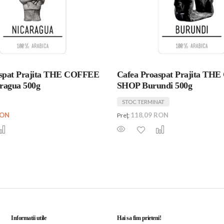
aspat Prajita THE COFFEE
Cafea Proaspat Prajita TH
ragua 500g
SHOP Burundi 500g
STOC TERMINAT
RON
118,09 RON
Preţ:
Informatii utile
Hai sa fim prieteni!