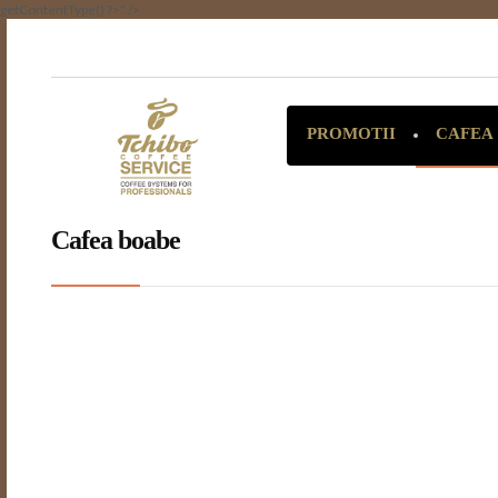
getContentType() ?>" />
CAFEA
PROMOTII
Cafea boabe