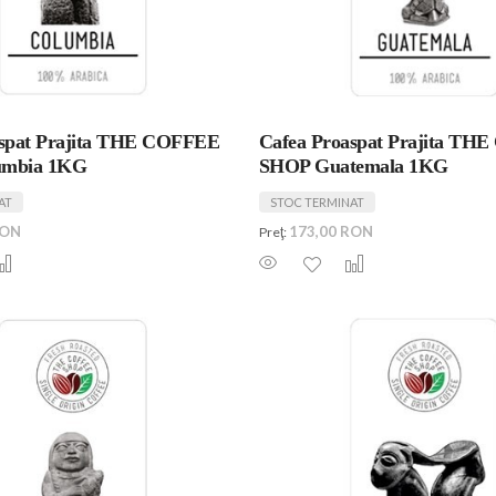
aspat Prajita THE COFFEE
Cafea Proaspat Prajita TH
umbia 1KG
SHOP Guatemala 1KG
AT
STOC TERMINAT
RON
173,00 RON
Preţ: