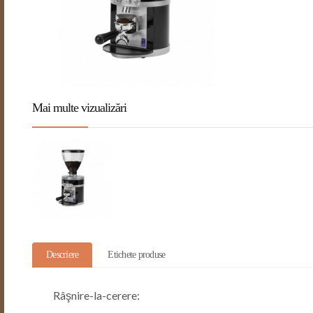
Mai multe vizualizări
Descriere
Etichete produse
Râşnire-la-cerere: