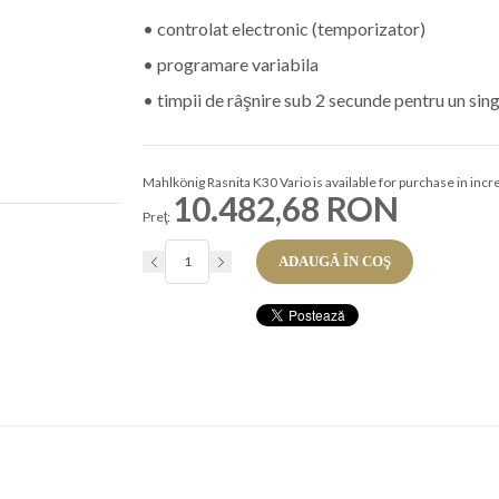
• controlat electronic (temporizator)
• programare variabila
• timpii de râşnire sub 2 secunde pentru un si
Mahlkönig Rasnita K30 Vario is available for purchase in inc
10.482,68 RON
Preţ:
ADAUGĂ ÎN COŞ