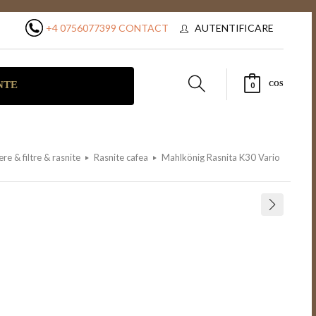
+4 0756077399
CONTACT
AUTENTIFICARE
NTE
COS
0
ere & filtre & rasnite
Rasnite cafea
Mahlkönig Rasnita K30 Vario