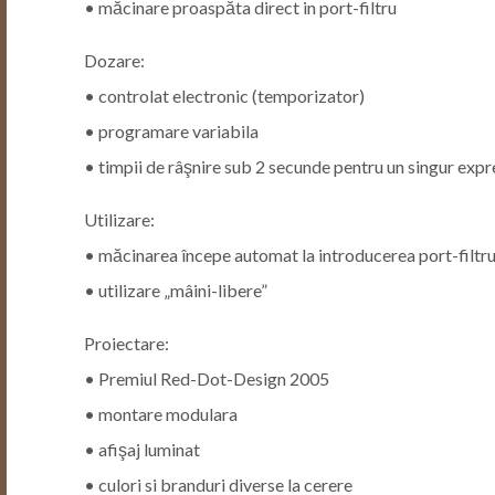
• măcinare proaspăta direct in port-filtru
Dozare:
• controlat electronic (temporizator)
• programare variabila
• timpii de râşnire sub 2 secunde pentru un singur exp
Utilizare:
• măcinarea începe automat la introducerea port-filtru
• utilizare „mâini-libere”
Proiectare:
• Premiul Red-Dot-Design 2005
• montare modulara
• afişaj luminat
• culori si branduri diverse la cerere