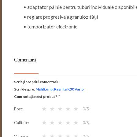
• adaptator pâlnie pentru tuburi individuale disponibil
• reglare progresiva a granulozităţii
• temporizator electronic
Comentarii
Scrieţi propriul comentariu
Scrii despre:
Mahlkönig Rasnita K30 Vario
Cum notaţi acest produs?
*
★
★
★
★
★
Pret
0
/5
★
★
★
★
★
Calitate
0
/5
★
★
★
★
★
Valoare
0
/5