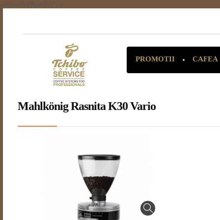
getContentType() ?>" />
CAFEA
PROMOTII
Mahlkönig Rasnita K30 Vario