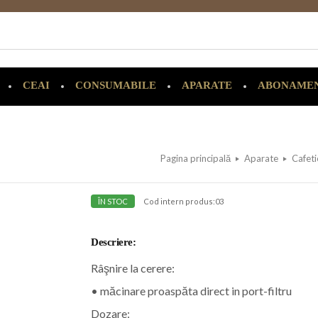
CEAI
CONSUMABILE
APARATE
ABONAME
Pagina principală
Aparate
Cafeti
ÎN STOC
Cod intern produs:
03
Descriere:
Râşnire la cerere:
• măcinare proaspăta direct in port-filtru
Dozare: